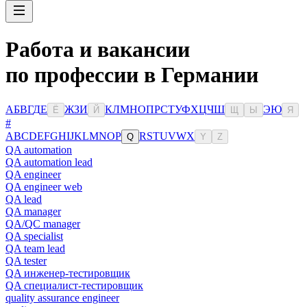
Работа и вакансии
по профессии в Германии
А
Б
В
Г
Д
Е
Ж
З
И
К
Л
М
Н
О
П
Р
С
Т
У
Ф
Х
Ц
Ч
Ш
Э
Ю
Ё
Й
Щ
Ы
Я
#
A
B
C
D
E
F
G
H
I
J
K
L
M
N
O
P
R
S
T
U
V
W
X
Q
Y
Z
QA automation
QA automation lead
QA engineer
QA engineer web
QA lead
QA manager
QA/QC manager
QA specialist
QA team lead
QA tester
QA инженер-тестировщик
QA специалист-тестировщик
quality assurance engineer